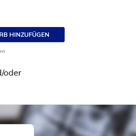
RB HINZUFÜGEN
en
d/oder